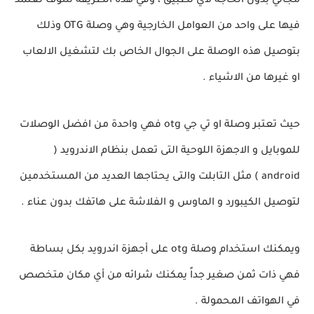
مجاني بدون الحاجة لأي تطبيق ، وفي هذه الطريقة سوف نعتمد
فيها على واحد من العوامل الخارجية وهي وصلة OTG وذلك
بتوصيل هذه الوصلة على الجوال الخاص بك لتشغيل الالعاب
او غيرها من الاشياء .
حيث تعتبر وصلة او تي جي otg فهي واحدة من افضل الوصلات
للموبايل و الاجهزة اللوحية التى تعمل بنظام الاندرويد (
android ) مثل التابلت والتى يحتاجها العديد من المستخدمين
لتوصيل الكيبورد و الماوس و الفلاشة على هاتفك بدون عناء .
ويمكنك استخدام وصلة otg على أجهزة اندرويد بكل بساطة
فهي ذات ثمن صغير جداً يمكنك شرائه من أي مكان متخصص
في الهواتف المحمولة .