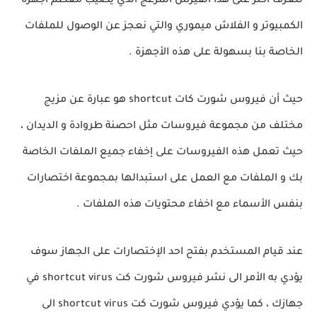
تتعرف اكثر على هذا الفيرس المزعج الذي يصيب معظم أجهزة
الكمبيوتر و الفلاش ميموري والتي نعجز عن الوصول للملفات
الخاصة بنا بسهولة على هذه الأجهزة .
حيث أن فيروس شورت كات shortcut هو عبارة عن مزيج
مختلف من مجموعة فيروسات مثل احصنة طروادة و الديدان ،
حيث تعمل هذه الفيروسات على إخفاء جميع الملفات الخاصة
بك و الملفات مع العمل على استبدالها بمجموعة اختصارات
بنفس الأسماء مع اخفاء محتويات هذه الملفات .
عند قيام المستخدم بفتح احد الإختصارات على الجهاز سوف
يؤدي به الأمر الى نشر فيروس شورت كت shortcut virus في
جهازك ، كما يؤدي فيروس شورت كت shortcut virus الى