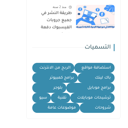
منذ 2 سنة
طريقة النشر في
جميع جروبات
الفيسبوك دفعة
واحدة بدون برامج
وبدون حظر
التسميات
استضافة مواقع
الربح من الانترنت
باك لينك
برامج كمبيوتر
برامج موبايل
بلوجر
ترشيحات موبايلات
تقنية
سيو
شروحات
موضوعات عامة