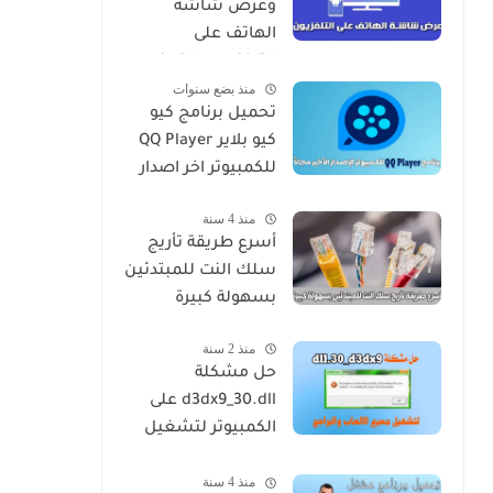
وعرض شاشة
الهاتف على
التلفزيون والتحكم
منذ بضع سنوات
بالرسيفر
تحميل برنامج كيو
كيو بلاير QQ Player
للكمبيوتر اخر اصدار
منذ 4 سنة
أسرع طريقة تأريج
سلك النت للمبتدئين
بسهولة كبيرة
منذ 2 سنة
حل مشكلة
d3dx9_30.dll على
الكمبيوتر لتشغيل
جميع الالعاب
منذ 4 سنة
والبرامج