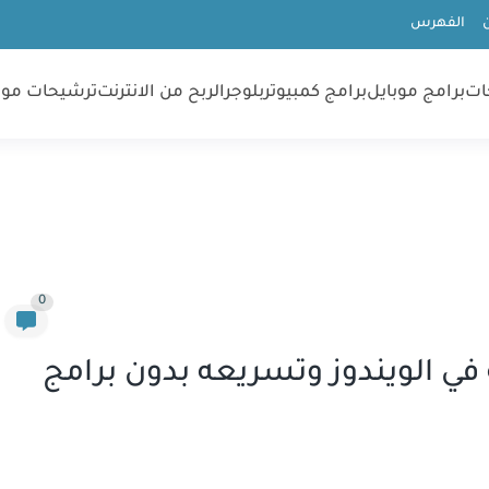
الفهرس
ات
برامج موبايل
برامج كمبيوتر
بلوجر
الربح من الانترنت
ترشيحات موب
0
ي الويندوز وتسريعه بدون برامج