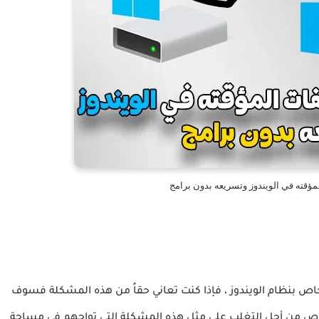
ؤقته في الويندوز وتسريعه بدون برامج
ي للقلق بعد الآن من مشكلة امتلاء بارتيشن C الخاص بنظام الويندوز ، فإذا كنت تعاني حقاً من هذه المشكلة فسوف
اص من أجل التغلب على مثل هذه المشكلة التي تواجهم في مساحة