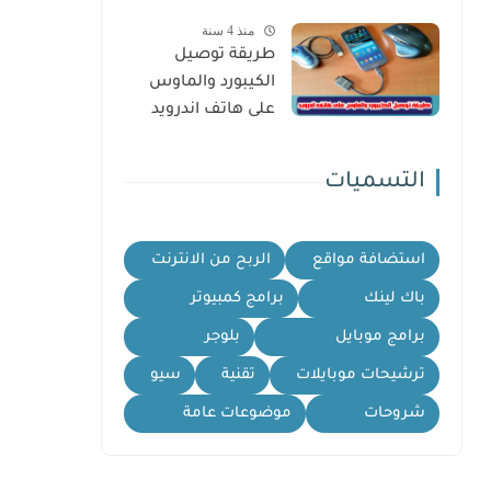
Driver
منذ 4 سنة
طريقة توصيل
الكيبورد والماوس
على هاتف اندرويد
التسميات
استضافة مواقع
الربح من الانترنت
باك لينك
برامج كمبيوتر
برامج موبايل
بلوجر
ترشيحات موبايلات
تقنية
سيو
شروحات
موضوعات عامة