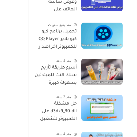
وعرض شاشة
الهاتف على
التلفزيون والتحكم
منذ بضع سنوات
بالرسيفر
تحميل برنامج كيو
كيو بلاير QQ Player
للكمبيوتر اخر اصدار
منذ 4 سنة
أسرع طريقة تأريج
سلك النت للمبتدئين
بسهولة كبيرة
منذ 2 سنة
حل مشكلة
d3dx9_30.dll على
الكمبيوتر لتشغيل
جميع الالعاب
منذ 4 سنة
والبرامج