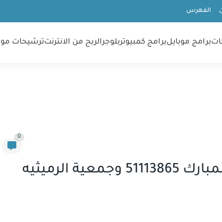
الفهرس
ات
برامج موبايل
برامج كمبيوتر
بلوجر
الربح من الانترنت
ترشيحات موب
0
سباك صحي جمعية عبدالله المبارك 51113865 وجمعية الرميثيه