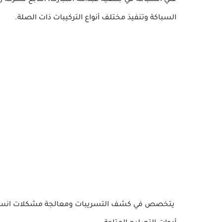
فني السباكة في جمعية عبدالله المبارك، التابع لشركة ز
السباكة وتنفيذ مختلف أنواع التركيبات ذات الصلة.
يتخصص في كشف التسريبات ومعالجة مشكلات انسداد 