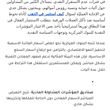
في فترات عدم الاستقرار النقدي، يتساءل الكثير من المتداولين 
حول آليات حماية وتنمية رؤوس أموالهم، ويبحثون بشكل جدي 
عن الإجابة العمليّة لسؤال
كيف استثمر في الذهب
 كأداة تحوط 
أساسية ضد تآكل العملات الورقية. يتطلب الاستثمار الفعال في 
هذا النطاق توزيعاً استراتيجياً يأخذ بعين الاعتبار المؤشرات 
النقدية للبنوك المركزية وتوجهات السياسة النقدية.
عندما تتجه البنوك المركزية نحو خفض أسعار الفائدة الاسمية 
لتحفيز النمو الاقتصادي، بالتزامن مع ارتفاع أسعار السلع 
الأساسية، فإن هذه البيئة المثالية تدعم صعود المعادن الثمينة 
بشكل مباشر. ويمكن للمستثمرين استغلال هذا الترابط من 
خلال عدة آليات:
صناديق المؤشرات المتداولة المادية
: تتيح التعرض 
المباشر لأسعار المعادن دون الحاجة لتملكها وتخزينها 
بشكل مادي.